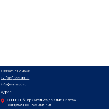
Связаться с нами
+7 (812) 292 08 08
info@malsspb.ru
Адрес
СЕВЕР СПб: пр.Энгельса д.27 лит.Т 5 этаж
Режим работы: Пн-Пт с 9:00 до 17:00