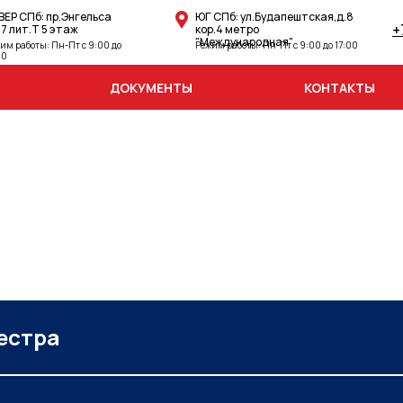
ВЕР СПб: пр.Энгельса
ЮГ СПб: ул.Будапештская,д.8
+
27 лит.Т 5 этаж
кор.4 метро
"Международная"
им работы: Пн-Пт с 9:00 до
Режим работы: Пн-Пт с 9:00 до 17:00
00
ДОКУМЕНТЫ
КОНТАКТЫ
естра