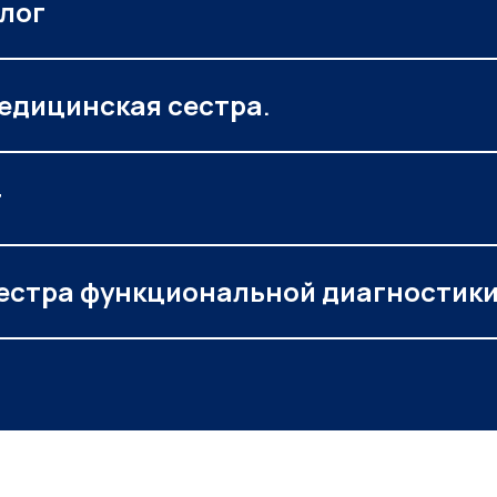
лог
едицинская сестра
.
г
естра функциональной диагностики